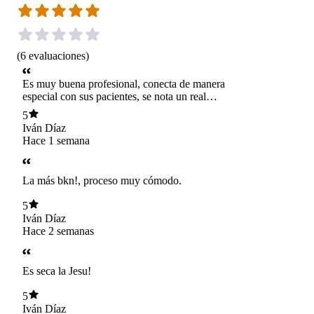
(
6
evaluaciones
)
Es muy buena profesional, conecta de manera
especial con sus pacientes, se nota un real
interés. Prometo cambiar la bolsa por algo más
5
robusto.
Iván Díaz
Hace 1 semana
La más bkn!, proceso muy cómodo.
5
Iván Díaz
Hace 2 semanas
Es seca la Jesu!
5
Iván Díaz