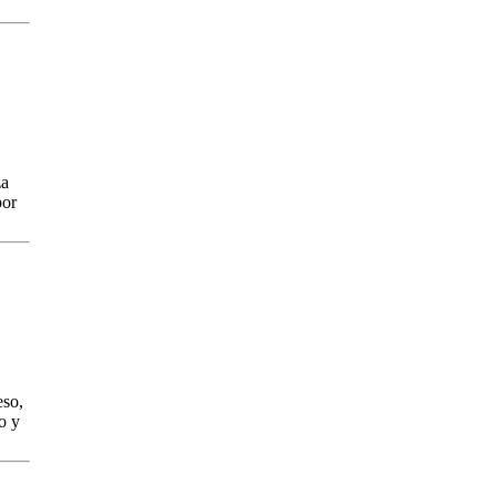
za
por
eso,
o y