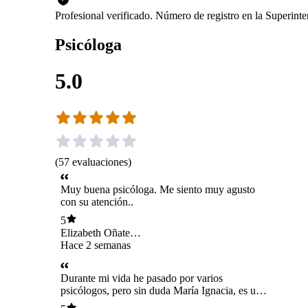
Profesional verificado. Número de registro en la Superin
Psicóloga
5.0
(
57
evaluaciones
)
Muy buena psicóloga. Me siento muy agusto
con su atención..
5
Elizabeth Oñate
Carrasco
Hace 2 semanas
Durante mi vida he pasado por varios
psicólogos, pero sin duda María Ignacia, es una
de las mejores. Me siento en plena confianza