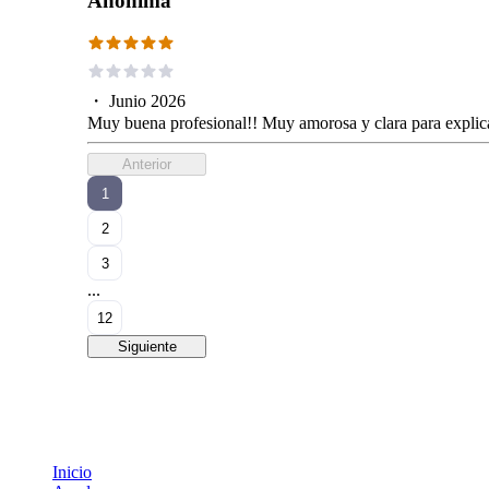
Anónima
・
Junio 2026
Muy buena profesional!! Muy amorosa y clara para explica
Anterior
1
2
3
...
12
Siguiente
Inicio