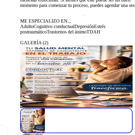
momento para comenzar tu proceso, puedes agendar una ses
ME ESPECIALIZO EN...
Adulto
Cognitivo conductual
Depresión
Estrés
postraumático
Trastornos del ánimo
TDAH
GALERÍA
(
2
)