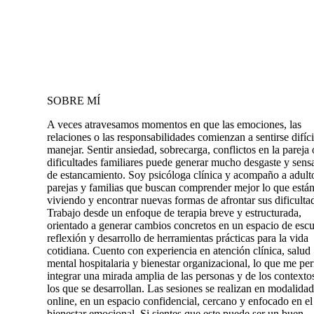
SOBRE MÍ
A veces atravesamos momentos en que las emociones, las
relaciones o las responsabilidades comienzan a sentirse difíci
manejar. Sentir ansiedad, sobrecarga, conflictos en la pareja 
dificultades familiares puede generar mucho desgaste y sens
de estancamiento. Soy psicóloga clínica y acompaño a adult
parejas y familias que buscan comprender mejor lo que está
viviendo y encontrar nuevas formas de afrontar sus dificulta
Trabajo desde un enfoque de terapia breve y estructurada,
orientado a generar cambios concretos en un espacio de esc
reflexión y desarrollo de herramientas prácticas para la vida
cotidiana. Cuento con experiencia en atención clínica, salud
mental hospitalaria y bienestar organizacional, lo que me pe
integrar una mirada amplia de las personas y de los contexto
los que se desarrollan. Las sesiones se realizan en modalidad
online, en un espacio confidencial, cercano y enfocado en el
bienestar emocional. Si sientes que este puede ser un buen