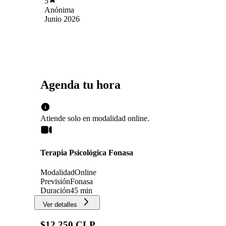
5
con ella, su empatía, la forma que tiene de
Anónima
hablar las cosas es única. Me calma, me ayuda y
Junio 2026
la recomiendo a mil. Muchas gracias por este
tiempo que llevamos en terapia, no sabe como
me ha ayudado!
Agenda tu hora
Atiende solo en
modalidad
online
.
Terapia Psicológica Fonasa
Modalidad
Online
Previsión
Fonasa
Duración
45 min
Ver detalles
$12.250 CLP