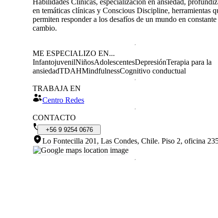
Habilidades Clínicas, especialización en ansiedad, profundi
en temáticas clínicas y Conscious Discipline, herramientas 
permiten responder a los desafíos de un mundo en constante
cambio.
ME ESPECIALIZO EN...
Infantojuvenil
Niños
Adolescentes
Depresión
Terapia para la
ansiedad
TDAH
Mindfulness
Cognitivo conductual
TRABAJA EN
Centro Redes
CONTACTO
+56
9
9254
0676
Lo Fontecilla 201, Las Condes, Chile
.
Piso 2, oficina 23