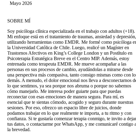
gracias!!
Mayo 2026
SOBRE MÍ
Soy psicóloga clínica especializada en el trabajo con adultos (+18).
Mi enfoque está en el tratamiento de traumas, ansiedad y depresión
utilizando herramientas como EMDR. Me formé como psicóloga e
la Universidad Católica de Chile. Luego, realicé un Magíster en
Trastornos Afectivos en King’s College London y un Postítulo en
Psicoterapia Estratégica Breve en el Centro MIP. Además, estoy
entrenada como terapeuta EMDR. Me mueve acompañar a las
personas en sus procesos de cambio, ayudándolas a mirarse desde
una perspectiva más compasiva, tanto consigo mismas como con lo
demás. A menudo, el dolor emocional nos lleva a desconectarnos d
lo que sentimos, ya sea porque nos abruma o porque no sabemos
cómo manejarlo. Me interesa poder guiarte para que puedas
reconectar con esas emociones de manera segura. Para mí, es
esencial que te sientas cómodo, acogido y seguro durante nuestras
sesiones. Por eso, ofrezco un espacio libre de juicios, donde
podamos trabajar en lo que realmente te importa, a tu ritmo y con
confianza. Si te gustaría comenzar terapia conmigo, te invito a deja
tus datos, o contactarme por WhatsApp, y me comunicaré contigo 
la brevedad.