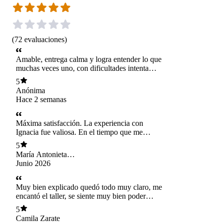
(
72
evaluaciones
)
Amable, entrega calma y logra entender lo que
muchas veces uno, con dificultades intenta
expresar
5
Anónima
Hace 2 semanas
Máxima satisfacción. La experiencia con
Ignacia fue valiosa. En el tiempo que me
atendió, cada sesión sentí un avance que nunca
5
me había pasado con otros profesionales. He
María Antonieta
quedado muy conforme, dado que mi mente y
Sánchez
Junio 2026
ánimo han mejorado.
Muy bien explicado quedó todo muy claro, me
encantó el taller, se siente muy bien poder
ponerle nombre y entender mejor cosas que uno
5
siempre ha sentido y nunca había entendido, mil
Camila Zarate