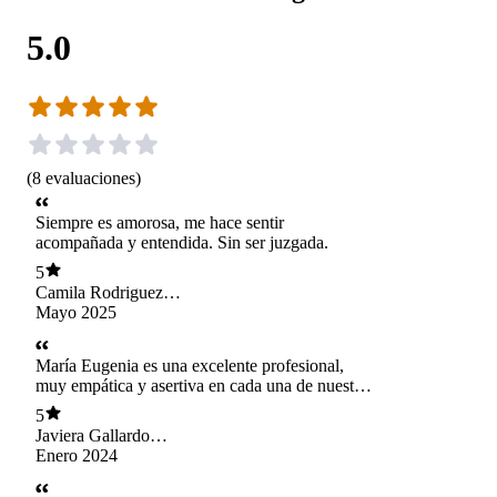
5.0
(
8
evaluaciones
)
Siempre es amorosa, me hace sentir
acompañada y entendida. Sin ser juzgada.
5
Camila Rodriguez
Fernández
Mayo 2025
María Eugenia es una excelente profesional,
muy empática y asertiva en cada una de nuestras
sesiones. La recomiendo al 1000% en su entrega
5
y tremendo profesionalismo.
Javiera Gallardo
Tobar
Enero 2024