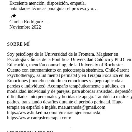
Excelente atención, disposición, empatía,
habilidades técnicas para guiar el proceso y un
trabajo que se nota se hace con cariño.
5
Camila Rodriguez
Fernández
Noviembre 2022
SOBRE MÍ
Soy psicóloga de la Universidad de la Frontera, Magíster en
Psicología Clínica de la Pontificia Universidad Católica y Ph.D. en
Educación, mención counseling, de la University of Rochester.
Cuento con entrenamiento en psicoterapia sistémica, Child-Parent
Psychotherapy, salud mental perinatal y en Terapia Focaliza en las
Emociones (modelo centrado en emociones y apego aplicada a
parejas e individuos). Acompaño terapéuticamente a adultos, en
modalidad individual y de parejas, para abordar ansiedad, depresió
dificultades interpersonales y heridas de apego. También a madres 
padres, transitando desafíos durante el período perinatal. Hago
terapia en español e inglés. mae.araneda@gmail.com
https://www.linkedin.com/in/mariaeugeniaaraneda
https://www.carepsicoterapia.com/