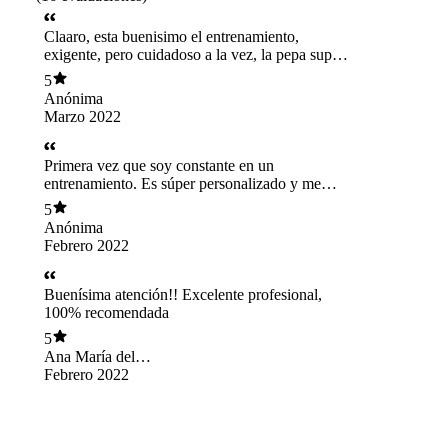
Claaro, esta buenisimo el entrenamiento,
exigente, pero cuidadoso a la vez, la pepa super
atenta en los ejercios y se pasa bien
5
Anónima
Marzo 2022
Primera vez que soy constante en un
entrenamiento. Es súper personalizado y me
encanta que vayamos de a poco y que el foco
5
sean los ejercicios bien hecho. Estoy contenta!
Anónima
Y lo dice una eterna sedentaria
Febrero 2022
Buenísima atención!! Excelente profesional,
100% recomendada
5
Ana María del
Castillo Müller
Febrero 2022