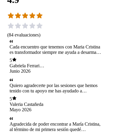
(
84
evaluaciones
)
Cada encuentro que tenemos con Maria Cristina
es transformador siempre me ayuda a desarmar
los enredos 🥰 agradecida de su
5
acompañamiento.
Gabriela Ferrari
Díaz
Junio 2026
Quiero agradecerte por las sesiones que hemos
tenido con tu apoyo me has ayudado a
valorarme como mujer y a reconstruirme. Te
5
agradezco especialmente por acompañarme en
Valeria Castañeda
este proceso con tanta empatía, sensibilidad y
Mayo 2026
paciencia, has sido una gran guía en mi proceso
de sanción.
Agradecida de poder encontrar a María Cristina,
al término de mi primera sesión quedé