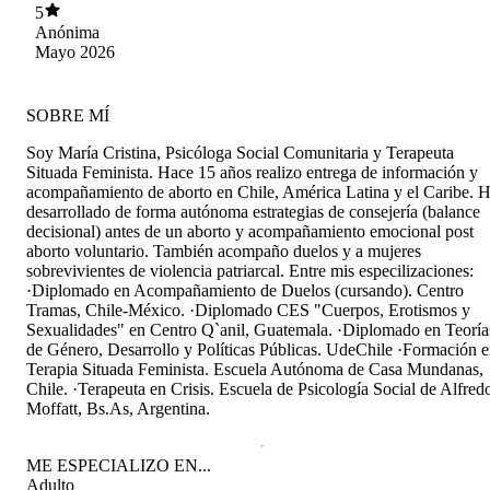
satisfecha, feliz, me siento escuchada y
5
comprendida, en un espacio seguro y
Anónima
confidencial. Muchísimas gracias!! Recomiendo
Mayo 2026
a que se atrevan a conocerla!
SOBRE MÍ
Soy María Cristina, Psicóloga Social Comunitaria y Terapeuta
Situada Feminista. Hace 15 años realizo entrega de información y
acompañamiento de aborto en Chile, América Latina y el Caribe. 
desarrollado de forma autónoma estrategias de consejería (balance
decisional) antes de un aborto y acompañamiento emocional post
aborto voluntario. También acompaño duelos y a mujeres
sobrevivientes de violencia patriarcal. Entre mis especilizaciones:
·Diplomado en Acompañamiento de Duelos (cursando). Centro
Tramas, Chile-México. ·Diplomado CES "Cuerpos, Erotismos y
Sexualidades" en Centro Qˋanil, Guatemala. ·Diplomado en Teoría
de Género, Desarrollo y Políticas Públicas. UdeChile ·Formación 
Terapia Situada Feminista. Escuela Autónoma de Casa Mundanas,
Chile. ·Terapeuta en Crisis. Escuela de Psicología Social de Alfred
Moffatt, Bs.As, Argentina.
ME ESPECIALIZO EN...
Adulto