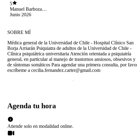
5
Manuel Barboza
Hinojosa
Junio 2026
SOBRE MÍ
Médica general de la Universidad de Chile - Hospital Clínico San
Borja Arriarán Psiquiatra de adultos de la Universidad de Chile -
Clínica psiquiátrica universitaria Atención orientada a psiquiatría
general, en particular al manejo de trastornos ansiosos, obsesivos y
de síntomas somáticos Para agendar una primera consulta, por favo
escríbeme a cecilia.fernandez.carter@gmail.com
Agenda tu hora
Atiende solo en
modalidad
online
.