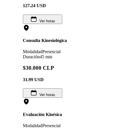
127.24
USD
Ver horas
Consulta Kinesiológica
Modalidad
Presencial
Duración
45 min
$30.000 CLP
31.99
USD
Ver horas
Evaluación Kinésica
Modalidad
Presencial