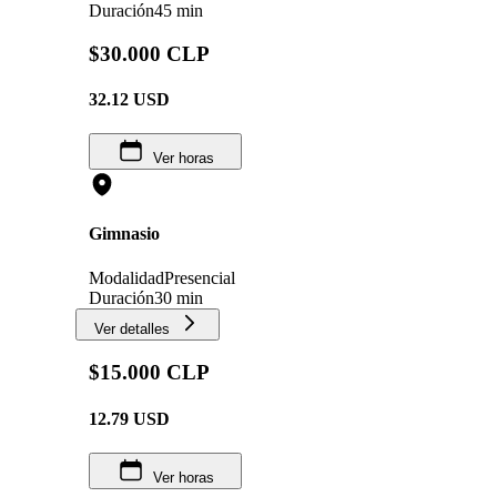
Duración
45 min
$30.000 CLP
32.12
USD
Ver horas
Gimnasio
Modalidad
Presencial
Duración
30 min
Ver detalles
$15.000 CLP
12.79
USD
Ver horas