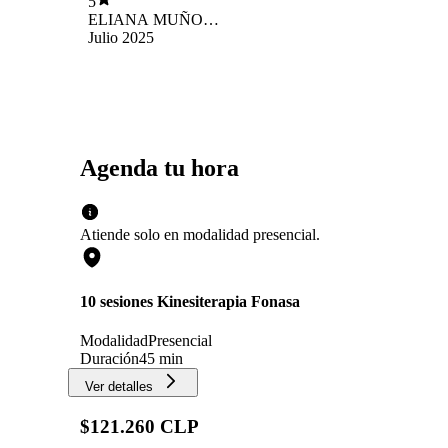
5
ELIANA MUÑOZ
AREVALOS
Julio 2025
Agenda tu hora
Atiende solo en
modalidad
presencial
.
10 sesiones Kinesiterapia Fonasa
Modalidad
Presencial
Duración
45 min
Ver detalles
$121.260 CLP