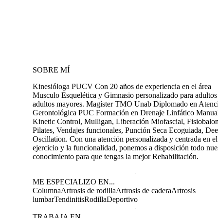
SOBRE MÍ
Kinesióloga PUCV Con 20 años de experiencia en el área
Musculo Esquelética y Gimnasio personalizado para adultos
adultos mayores. Magíster TMO Unab Diplomado en Atenc
Gerontológica PUC Formación en Drenaje Linfático Manua
Kinetic Control, Mulligan, Liberación Miofascial, Fisiobalon
Pilates, Vendajes funcionales, Punción Seca Ecoguiada, De
Oscillation. Con una atención personalizada y centrada en el
ejercicio y la funcionalidad, ponemos a disposición todo nue
conocimiento para que tengas la mejor Rehabilitación.
ME ESPECIALIZO EN...
Columna
Artrosis de rodilla
Artrosis de cadera
Artrosis
lumbar
Tendinitis
Rodilla
Deportivo
TRABAJA EN