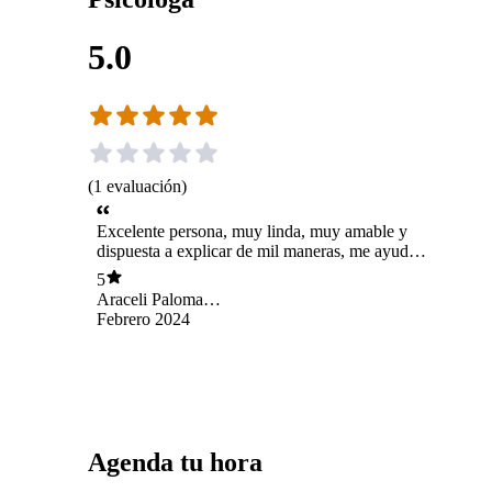
5.0
(
1
evaluación
)
Excelente persona, muy linda, muy amable y
dispuesta a explicar de mil maneras, me ayudó
mucho
5
Araceli Paloma
López Galiano
Febrero 2024
Agenda tu hora