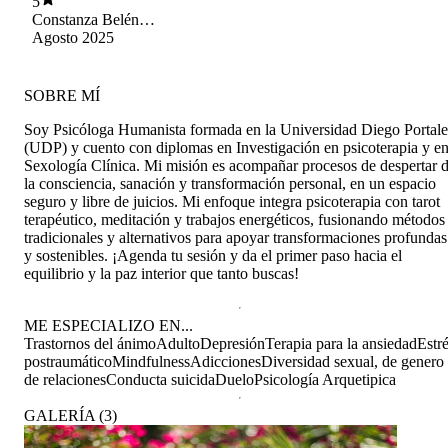
5
muy cómoda.
Constanza Belén
Ignacia Alveal
Agosto 2025
Ocaranza
SOBRE MÍ
Soy Psicóloga Humanista formada en la Universidad Diego Portale
(UDP) y cuento con diplomas en Investigación en psicoterapia y e
Sexología Clínica. Mi misión es acompañar procesos de despertar 
la consciencia, sanación y transformación personal, en un espacio
seguro y libre de juicios. Mi enfoque integra psicoterapia con tarot
terapéutico, meditación y trabajos energéticos, fusionando métodos
tradicionales y alternativos para apoyar transformaciones profundas
y sostenibles. ¡Agenda tu sesión y da el primer paso hacia el
equilibrio y la paz interior que tanto buscas!
ME ESPECIALIZO EN...
Trastornos del ánimo
Adulto
Depresión
Terapia para la ansiedad
Estr
postraumático
Mindfulness
Adicciones
Diversidad sexual, de genero
de relaciones
Conducta suicida
Duelo
Psicología Arquetipica
GALERÍA
(
3
)