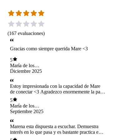
(
167
evaluaciones
)
Gracias como siempre querida Mare <3
5
María de los
Ángeles Godoy
Diciembre 2025
Zamorano
Estoy impresionada con la capacidad de Mare
de conectar <3 Agradezco enormemente la paz
que me entrega.
5
María de los
Ángeles Godoy
Septiembre 2025
Zamorano
Marena esta dispuesta a escuchar. Demuestra
interés en lo que pasa y es bastante practica en
comunicar análisis de lo conversado. Me sentí