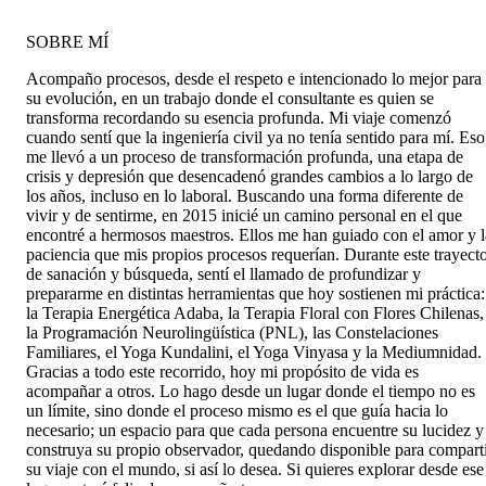
SOBRE MÍ
Acompaño procesos, desde el respeto e intencionado lo mejor para
su evolución, en un trabajo donde el consultante es quien se
transforma recordando su esencia profunda. Mi viaje comenzó
cuando sentí que la ingeniería civil ya no tenía sentido para mí. Eso
me llevó a un proceso de transformación profunda, una etapa de
crisis y depresión que desencadenó grandes cambios a lo largo de
los años, incluso en lo laboral. Buscando una forma diferente de
vivir y de sentirme, en 2015 inicié un camino personal en el que
encontré a hermosos maestros. Ellos me han guiado con el amor y l
paciencia que mis propios procesos requerían. Durante este trayect
de sanación y búsqueda, sentí el llamado de profundizar y
prepararme en distintas herramientas que hoy sostienen mi práctica:
la Terapia Energética Adaba, la Terapia Floral con Flores Chilenas,
la Programación Neurolingüística (PNL), las Constelaciones
Familiares, el Yoga Kundalini, el Yoga Vinyasa y la Mediumnidad.
Gracias a todo este recorrido, hoy mi propósito de vida es
acompañar a otros. Lo hago desde un lugar donde el tiempo no es
un límite, sino donde el proceso mismo es el que guía hacia lo
necesario; un espacio para que cada persona encuentre su lucidez y
construya su propio observador, quedando disponible para compart
su viaje con el mundo, si así lo desea. Si quieres explorar desde ese