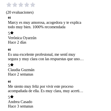
(
20
evaluaciones
)
Marcy es muy amorosa, acogedora y te explica
todo muy bien. 1000% recomendada
5
Verónica Oyarzún
Hace 2 días
Es una excelente profesional, me sentí muy
segura y muy clara con las respuestas que uno
va descubriendo, utiliza una muy buena
5
metodología. Ahora tengo mayor claridad para
Claudia Guzmán
avanzar en las cosas que quiero mejorar. Se
Hace 2 semanas
toma el tiempo. 100% recomendable.
Me siento muy feliz por vivir este proceso
acompañada de ella. Es muy clara, muy acertiva
y muy amorosa. A mi me han ayudado
5
muchísimo las constelaciones y espero que
Andrea Casado
pueda hacer que muchas más personas logren
Hace 3 semanas
conectar con su alma.