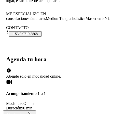
lugar, estaré feliz de acompañarte.
ME ESPECIALIZO EN...
constelaciones familiares
Medium
Terapia holística
Máster en PNL
CONTACTO
+56
9
9719
8868
Agenda tu hora
Atiende solo en
modalidad
online
.
Acompañamiento 1 a 1
Modalidad
Online
Duración
90 min