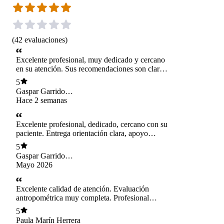
(
42
evaluaciones
)
Excelente profesional, muy dedicado y cercano
en su atención. Sus recomendaciones son claras,
personalizadas y marcan una diferencia en el
5
bienestar. ¡Totalmente recomendado!
Gaspar Garrido
Alvarado
Hace 2 semanas
Excelente profesional, dedicado, cercano con su
paciente. Entrega orientación clara, apoyo
constante y resultados reales. Gracias por el
5
acompañamiento.
Gaspar Garrido
Alvarado
Mayo 2026
Excelente calidad de atención. Evaluación
antropométrica muy completa. Profesional
amable y claro en las explicaciones.
5
Paula Marín Herrera