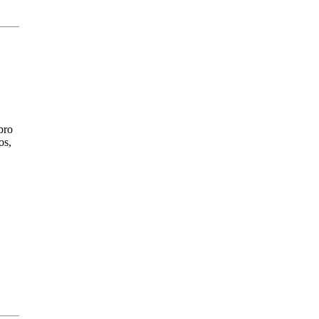
bro
os,