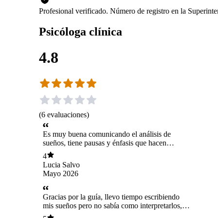
Profesional verificado. Número de registro en la Superint
Psicóloga clínica
4.8
(
6
evaluaciones
)
Es muy buena comunicando el análisis de
sueños, tiene pausas y énfasis que hacen
comprender mejor las analogias y simbolos,
4
además ella transmite muy buena energía. No la
Lucia Salvo
evaluo genial porque ello no me hace sentido,
Mayo 2026
mas bien diría excelente¡¡¡¡
Gracias por la guía, llevo tiempo escribiendo
mis sueños pero no sabía como interpretarlos,
hace una semana comence a Leer el libro