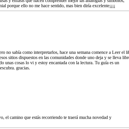
usas y énfasis que hacen comprender mejor las analogias y simbolos,
ial porque ello no me hace sentido, mas bien diría excelente¡¡¡¡
pero no sabía como interpretarlos, hace una semana comence a Leer el li
sos sitios dispuestos en las comunidades donde uno deja y se lleva libr
do unas cosas lo vi y estoy encantada con la lectura. Tu guía es un
escubra. gracias.
o, el camino que estás recorriendo te traerá mucha novedad y