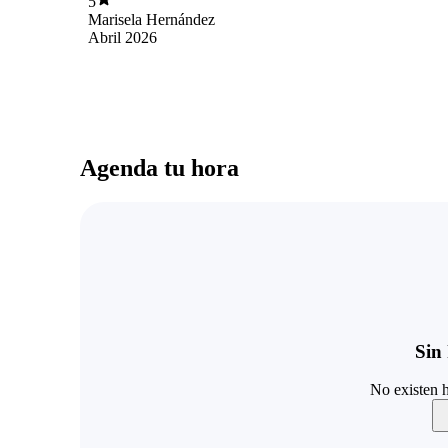
5
Sueños de Lola Hoffman, lo encontré hace casi
Marisela Hernández
2 años en esos sitios dispuestos en las
Abril 2026
comunidades donde uno deja y se lleva libros,
me lo traje y lo guardé y justo la semana pasada
organizando unas cosas lo vi y estoy encantada
con la lectura. Tu guía es un complemento a
todo esto que mi inconsciente quiere que
descubra. gracias.
Agenda tu hora
Sin 
No existen h