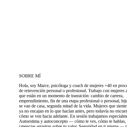
SOBRE MÍ
Hola, soy Marce, psicóloga y coach de mujeres +40 en proc
de reinvención personal o profesional. Trabajo con mujeres 
que están en un momento de transición: cambio de carrera,
emprendimiento, fin de una etapa profesional o personal, hij
se van de casa, segunda mitad de la vida. Mujeres que sient
ya no encajan en lo que hacían antes, pero todavía no encue
cómo se ven hacia adelante. En sesión trabajamos especialm
Autoestima y autoconcepto — cómo te ves, cómo te hablas,
creencias arrastras sobre tu valor. Seguridad en ti misma — 