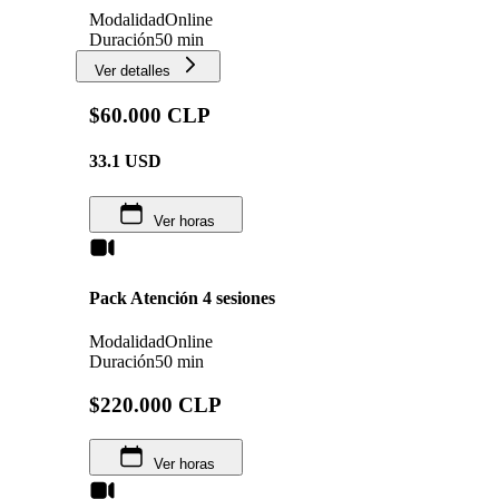
Modalidad
Online
Duración
50 min
Ver detalles
$60.000 CLP
33.1
USD
Ver horas
Pack Atención 4 sesiones
Modalidad
Online
Duración
50 min
$220.000 CLP
Ver horas