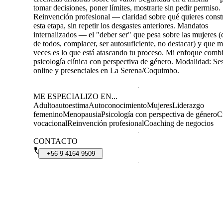
tomar decisiones, poner límites, mostrarte sin pedir permiso.
Reinvención profesional — claridad sobre qué quieres const
esta etapa, sin repetir los desgastes anteriores. Mandatos
internalizados — el "deber ser" que pesa sobre las mujeres (
de todos, complacer, ser autosuficiente, no destacar) y que 
veces es lo que está atascando tu proceso. Mi enfoque comb
psicología clínica con perspectiva de género. Modalidad: Se
online y presenciales en La Serena/Coquimbo.
ME ESPECIALIZO EN...
Adulto
autoestima
Autoconocimiento
Mujeres
Liderazgo
femenino
Menopausia
Psicología con perspectiva de género
Cr
vocacional
Reinvención profesional
Coaching de negocios
CONTACTO
+56
9
4164
9509