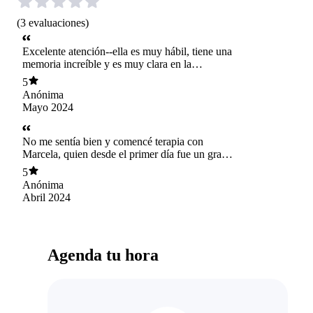
(
3
evaluaciones
)
Excelente atención--ella es muy hábil, tiene una
memoria increíble y es muy clara en la
devolución de ideas. La recomiendo totalmente.
5
Anónima
Mayo 2024
No me sentía bien y comencé terapia con
Marcela, quien desde el primer día fue un gran
apoyo para sentirme escuchado y una guía para
5
poder también escucharme a mi mismo, en un
Anónima
dialogo que me ha ayudado a expandir mi
Abril 2024
autopercepción, desarrollar autocuidado y sanar
aspectos que llevaba durante años sin resolver.
Solo cariño y gratitud a Marcela por su ayuda.
Agenda tu hora