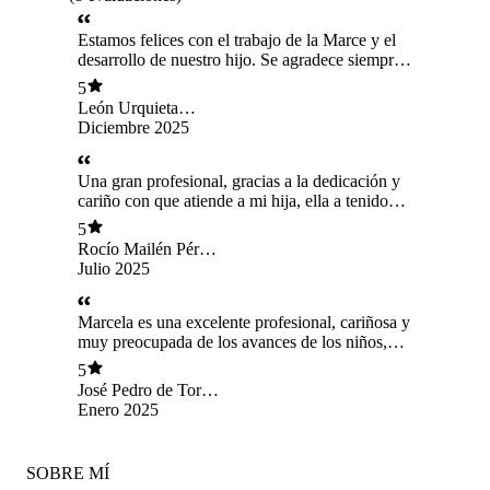
Estamos felices con el trabajo de la Marce y el
desarrollo de nuestro hijo. Se agradece siempre
el Acompañamiento en estas circunstancias tan
5
desconocidas para nosotros como padres. Marce
León Urquieta
ha sido el pilar para ver hoy la evolución de
Mourgues
Diciembre 2025
León la recomendaremos siempre. El centro de
alto nivel con una infraestructura que permite
acompañar el desarrollo.
Una gran profesional, gracias a la dedicación y
cariño con que atiende a mi hija, ella a tenido
muchos progresos
5
Rocío Mailén Pérez
Aguilera
Julio 2025
Marcela es una excelente profesional, cariñosa y
muy preocupada de los avances de los niños,
estoy muy contenta con los resultados que ha
5
tenido mi hijo en su terapia.
José Pedro de Toro
Gonzalez
Enero 2025
SOBRE MÍ