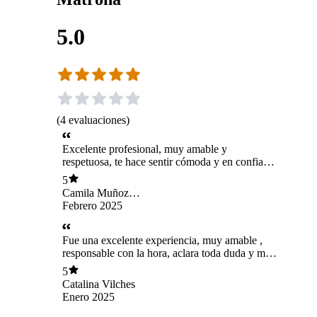
5.0
(
4
evaluaciones
)
Excelente profesional, muy amable y
respetuosa, te hace sentir cómoda y en confianza
desde el momento en que ingresas a la consulta.
5
Explica todo con mucho detalle y claridad y se
Camila Muñoz
da el tiempo para responder cada una de tus
Rojas
Febrero 2025
dudas. La recomiendo totalmente, fue una grata
experiencia.
Fue una excelente experiencia, muy amable ,
responsable con la hora, aclara toda duda y me
transmitió mucha confianza , la recomiendo
5
100%
Catalina Vilches
Enero 2025