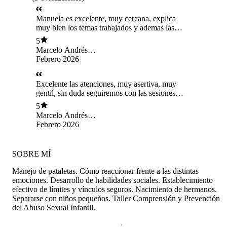
Manuela es excelente, muy cercana, explica
muy bien los temas trabajados y ademas las
asignaciones.
5
Marcelo Andrés
Pérez Flores
Febrero 2026
Excelente las atenciones, muy asertiva, muy
gentil, sin duda seguiremos con las sesiones
parentales
5
Marcelo Andrés
Pérez Flores
Febrero 2026
SOBRE MÍ
Manejo de pataletas. Cómo reaccionar frente a las distintas
emociones. Desarrollo de habilidades sociales. Establecimiento
efectivo de límites y vínculos seguros. Nacimiento de hermanos.
Separarse con niños pequeños. Taller Comprensión y Prevención
del Abuso Sexual Infantil.