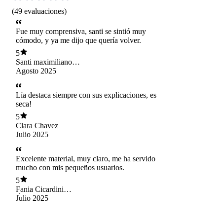
(
49
evaluaciones
)
Fue muy comprensiva, santi se sintió muy
cómodo, y ya me dijo que quería volver.
5
Santi maximiliano
castillo gomez.
Agosto 2025
Lía destaca siempre con sus explicaciones, es
seca!
5
Clara Chavez
Julio 2025
Excelente material, muy claro, me ha servido
mucho con mis pequeños usuarios.
5
Fania Cicardini
Órdenes
Julio 2025