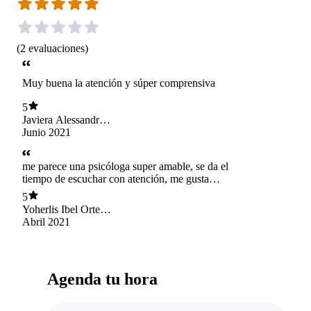
(
2
evaluaciones
)
Muy buena la atención y súper comprensiva
5
Javiera Alessandra
Ponce Tejos
Junio 2021
me parece una psicóloga super amable, se da el
tiempo de escuchar con atención, me gusta
mucho que lleve un registro de lo que se habla
5
en la sesión y hacer actividades que ayuden en
Yoherlis Ibel Ortega
el proceso. La recomiendo mucho.
Malpa
Abril 2021
Agenda tu hora