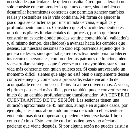
necesidades particulares de quien consulta. Creo que la terapia no
solo consiste en comprender lo que nos ocurre, sino también en
desarrollar herramientas concretas que permitan generar cambios
reales y sostenibles en la vida cotidiana. Mi forma de ejercer la
psicología se caracteriza por una mirada cercana, empática y
profundamente humana. Considero que el vínculo terapéutico es
uno de los pilares fundamentales del proceso, por lo que busco
construir un espacio donde puedas sentirte contenido(a), validado(a
y, al mismo tiempo, desafiado(a) a avanzar hacia los cambios que
deseas. En nuestras sesiones no solo exploraremos aquello que te
genera malestar, sino que trabajaremos activamente para fortalecer
tus recursos personales, comprender tus patrones de funcionamient
y desarrollar estrategias que favorezcan un mayor bienestar y una
vida más coherente con quien quieres ser. Si estás atravesando un
momento difícil, sientes que algo no está bien o simplemente desea
conocerte mejor y comenzar a priorizarte, estaré encantada de
acompañarte en ese proceso. Te invito a que conversemos. A veces
el primer paso es el más difícil, pero también puede convertirse en e
inicio de un cambio profundamente transformador. 📌A TENER 
CUENTA ANTES DE TU SESIÓN: Las sesiones tienen una
duración aproximada de 45 minutos, aunque en algunos casos, por
ejemplo, si estamos abordando un tema delicado o el paciente se
encuentra más descompensado, pueden extenderse hasta 1 hora
como máximo. Esto permite cuidar los tiempos y no afectar al
paciente que viene después. Si por alguna razón no puedes asistir a