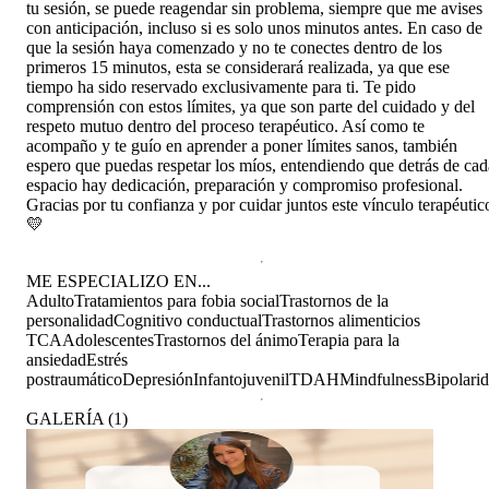
tu sesión, se puede reagendar sin problema, siempre que me avises
con anticipación, incluso si es solo unos minutos antes. En caso de
que la sesión haya comenzado y no te conectes dentro de los
primeros 15 minutos, esta se considerará realizada, ya que ese
tiempo ha sido reservado exclusivamente para ti. Te pido
comprensión con estos límites, ya que son parte del cuidado y del
respeto mutuo dentro del proceso terapéutico. Así como te
acompaño y te guío en aprender a poner límites sanos, también
espero que puedas respetar los míos, entendiendo que detrás de cad
espacio hay dedicación, preparación y compromiso profesional.
Gracias por tu confianza y por cuidar juntos este vínculo terapéutic
💛
ME ESPECIALIZO EN...
Adulto
Tratamientos para fobia social
Trastornos de la
personalidad
Cognitivo conductual
Trastornos alimenticios
TCA
Adolescentes
Trastornos del ánimo
Terapia para la
ansiedad
Estrés
postraumático
Depresión
Infantojuvenil
TDAH
Mindfulness
Bipolari
GALERÍA
(
1
)