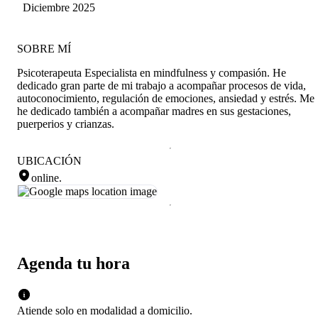
saber que una terapeuta como ella acompaña a
Diciembre 2025
lugar donde se nutren constantemente y eso se
otros como yo. Muchas gracias por tanto Maida!
nota en mi energía, en mis resultados y en mis
relaciones. A quien esté buscando, lo invito a
habitar este espacio, lleno de luz, calidez y amor
SOBRE MÍ
por su trabajo. A Maida, gracias por tu
Psicoterapeuta Especialista en mindfulness y compasión. He
presencia, por tu energía y por ser un sostén en
dedicado gran parte de mi trabajo a acompañar procesos de vida,
los desafíos que me ha tocado enfrentar. Creo
autoconocimiento, regulación de emociones, ansiedad y estrés. Me
estar viviendo desde otro lugar y estoy lleno de
he dedicado también a acompañar madres en sus gestaciones,
optimismo respecto a lo que la vida traerá. Sin
puerperios y crianzas.
desconocer que podré seguir navegando
dificultades, pero con más sabiduría y
ecuanimidad. Seguiremos trabajando juntos :)
UBICACIÓN
online
.
Agenda tu hora
Atiende solo en
modalidad
a domicilio
.