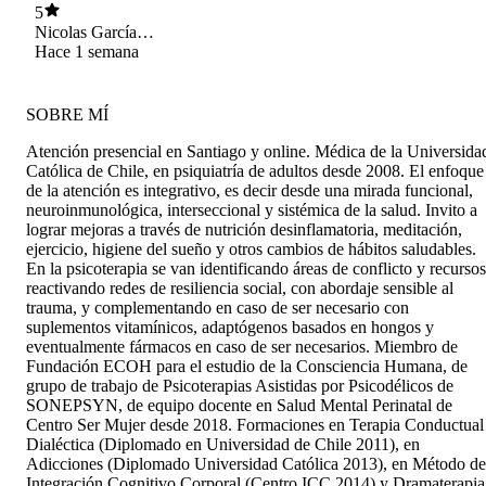
5
Nicolas García
Alcaíno
Hace 1 semana
SOBRE MÍ
Atención presencial en Santiago y online. Médica de la Universida
Católica de Chile, en psiquiatría de adultos desde 2008. El enfoque
de la atención es integrativo, es decir desde una mirada funcional,
neuroinmunológica, interseccional y sistémica de la salud. Invito a
lograr mejoras a través de nutrición desinflamatoria, meditación,
ejercicio, higiene del sueño y otros cambios de hábitos saludables.
En la psicoterapia se van identificando áreas de conflicto y recursos
reactivando redes de resiliencia social, con abordaje sensible al
trauma, y complementando en caso de ser necesario con
suplementos vitamínicos, adaptógenos basados en hongos y
eventualmente fármacos en caso de ser necesarios. Miembro de
Fundación ECOH para el estudio de la Consciencia Humana, de
grupo de trabajo de Psicoterapias Asistidas por Psicodélicos de
SONEPSYN, de equipo docente en Salud Mental Perinatal de
Centro Ser Mujer desde 2018. Formaciones en Terapia Conductual
Dialéctica (Diplomado en Universidad de Chile 2011), en
Adicciones (Diplomado Universidad Católica 2013), en Método de
Integración Cognitivo Corporal (Centro ICC 2014) y Dramaterapia