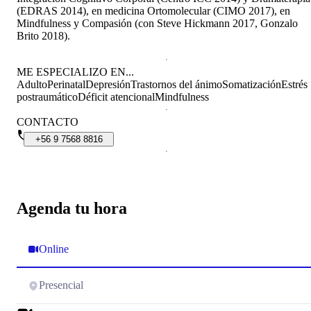
(EDRAS 2014), en medicina Ortomolecular (CIMO 2017), en
Mindfulness y Compasión (con Steve Hickmann 2017, Gonzalo
Brito 2018).
ME ESPECIALIZO EN...
Adulto
Perinatal
Depresión
Trastornos del ánimo
Somatización
Estrés
postraumático
Déficit atencional
Mindfulness
CONTACTO
+56
9
7568
8816
Agenda tu hora
Online
Presencial