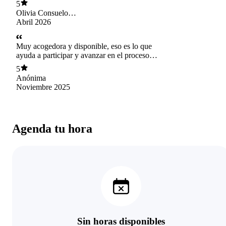
5
resolución de procesos vitales.
Olivia Consuelo
Dinamarca Pellizzari
Abril 2026
Muy acogedora y disponible, eso es lo que
ayuda a participar y avanzar en el proceso
terapeutico con mayor rapidez.
5
Anónima
Noviembre 2025
Agenda tu hora
Sin horas disponibles