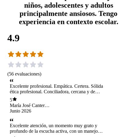
niños, adolescentes y adultos
principalmente ansiosos. Tengo
experiencia en contexto escolar.
4.9
(
56
evaluaciones
)
Excelente profesional. Empática. Certera. Sólida
ética profesional. Conciliadora, cercana y de
calidad humana inigualable.
5
María José Cantera
Troncoso
Junio 2026
Excelente atención, un momento muy grato y
profundo de la escucha activa, con un manejo
profesional de la conversación en busca de