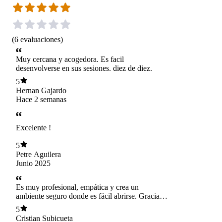
(
6
evaluaciones
)
Muy cercana y acogedora. Es facil
desenvolverse en sus sesiones. diez de diez.
5
Hernan Gajardo
Hace 2 semanas
Excelente !
5
Petre Aguilera
Junio 2025
Es muy profesional, empática y crea un
ambiente seguro donde es fácil abrirse. Gracias
a su acompañamiento he podido avanzar mucho
5
en lo personal. Se nota que ama su trabajo y se
Cristian Subicueta