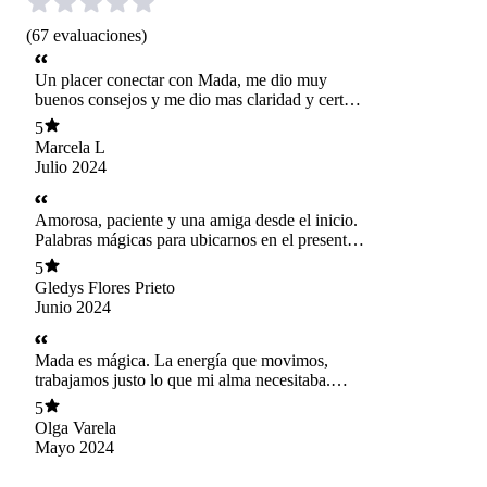
(
67
evaluaciones
)
Un placer conectar con Mada, me dio muy
buenos consejos y me dio mas claridad y certeza
en mi camino.❤️
5
Marcela L
Julio 2024
Amorosa, paciente y una amiga desde el inicio.
Palabras mágicas para ubicarnos en el presente.
Gracias, gracias, gracias
5
Gledys Flores Prieto
Junio 2024
Mada es mágica. La energía que movimos,
trabajamos justo lo que mi alma necesitaba.
Agradecida de tenerla en mi vida
5
Olga Varela
Mayo 2024