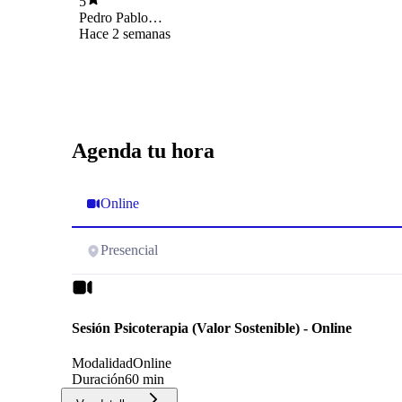
5
Pedro Pablo
Narbona Carvallo
Hace 2 semanas
Agenda tu hora
Online
Presencial
Sesión Psicoterapia (Valor Sostenible) - Online
Modalidad
Online
Duración
60 min