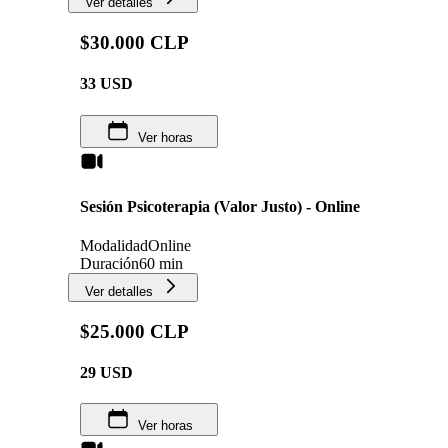
Ver detalles
$30.000 CLP
33
USD
Ver horas
Sesión Psicoterapia (Valor Justo) - Online
Modalidad
Online
Duración
60 min
Ver detalles
$25.000 CLP
29
USD
Ver horas