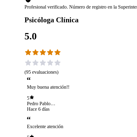
Profesional verificado. Número de registro en la Superin
Psicóloga Clínica
5.0
(
95
evaluaciones
)
Muy buena atención!!
5
Pedro Pablo
Narbona Carvallo
Hace 6 días
Excelente atención