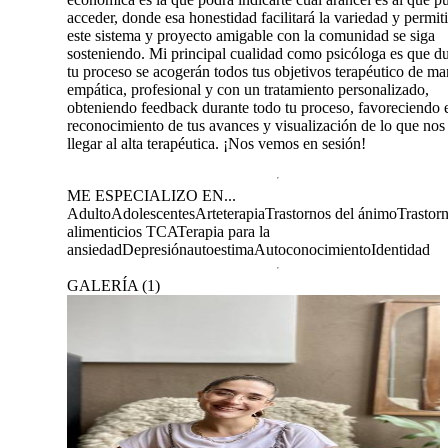
acceder, donde esa honestidad facilitará la variedad y permit
este sistema y proyecto amigable con la comunidad se siga
sosteniendo. Mi principal cualidad como psicóloga es que d
tu proceso se acogerán todos tus objetivos terapéutico de ma
empática, profesional y con un tratamiento personalizado,
obteniendo feedback durante todo tu proceso, favoreciendo 
reconocimiento de tus avances y visualización de lo que nos
llegar al alta terapéutica. ¡Nos vemos en sesión!
ME ESPECIALIZO EN...
Adulto
Adolescentes
Arteterapia
Trastornos del ánimo
Trastor
alimenticios TCA
Terapia para la
ansiedad
Depresión
autoestima
Autoconocimiento
Identidad
GALERÍA
(
1
)