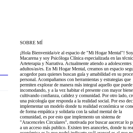
SOBRE MÍ
¡Hola Bienvenida/o/e al espacio de "Mi Hogar Mental"! So
Macarena y soy Psicóloga Clínica especializada en las técni
Arteterapia y Narrativa. Actualmente atiendo a adolescentes
adultos/as/es. En Mi Hogar Mental, creamos un espacio seg
acogedor para quienes buscan guía y amabilidad en su proc
personal. Acompañamos con herramientas y estrategias que
permiten explorar de manera más integral aquello que puede 
incomodando, y a la vez habitar el presente con mayor bienes
cultivando confianza, calidez y comunidad. Por otro lado, c
una psicología que responda a la realidad social. Por eso dec
implementar un modelo donde tu realidad económica se con
de forma empática y solidaria con la salud mental de la
comunidad, es por esto que implemento un sistema de
"Aracenceles Circulares", motivada por buscar aacercar lo p
a un acceso más publico. Existen tres aranceles, donde tu re
económica es la que podrá indicarte cuál arancel es al que p