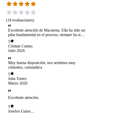
(
19
evaluaciones
)
Excelente atención de Macarena. Ella ha sido un
pilar fundamental en el proceso, siempre ha sido
cercana, comprensiva y atenta. Estamos muy
5
agradecidos de su ayuda y apoyo tanto para
Cristian Camus
nuestro hijo como para nosotros. Una gran
Julio 2026
profesional que quiere mucho lo que hace.
Muy buena disposición, nos sentimos muy
cómodos, carismática
5
Julia Torres
Marzo 2026
Excelente atención.
5
Joselyn Garay