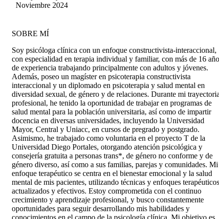
Allende
Noviembre 2024
SOBRE MÍ
Soy psicóloga clínica con un enfoque constructivista-interaccional,
con especialidad en terapia individual y familiar, con más de 16 añ
de experiencia trabajando principalmente con adultos y jóvenes.
Además, poseo un magíster en psicoterapia constructivista
interaccional y un diplomado en psicoterapia y salud mental en
diversidad sexual, de género y de relaciones. Durante mi trayectori
profesional, he tenido la oportunidad de trabajar en programas de
salud mental para la población universitaria, así como de impartir
docencia en diversas universidades, incluyendo la Universidad
Mayor, Central y Uniacc, en cursos de pregrado y postgrado.
Asimismo, he trabajado como voluntaria en el proyecto T de la
Universidad Diego Portales, otorgando atención psicológica y
consejería gratuita a personas trans*, de género no conforme y de
género diverso, así como a sus familias, parejas y comunidades. Mi
enfoque terapéutico se centra en el bienestar emocional y la salud
mental de mis pacientes, utilizando técnicas y enfoques terapéutico
actualizados y efectivos. Estoy comprometida con el continuo
crecimiento y aprendizaje profesional, y busco constantemente
oportunidades para seguir desarrollando mis habilidades y
conocimientos en el campo de la psicología clínica. Mi objetivo es