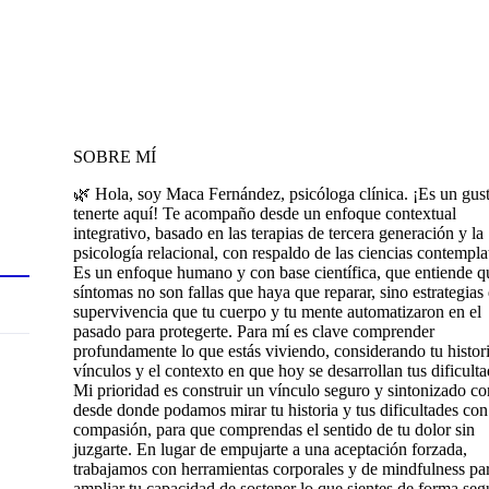
SOBRE MÍ
🌿 Hola, soy Maca Fernández, psicóloga clínica. ¡Es un gus
tenerte aquí! Te acompaño desde un enfoque contextual
integrativo, basado en las terapias de tercera generación y la
psicología relacional, con respaldo de las ciencias contempla
Es un enfoque humano y con base científica, que entiende q
síntomas no son fallas que haya que reparar, sino estrategias
supervivencia que tu cuerpo y tu mente automatizaron en el
pasado para protegerte. Para mí es clave comprender
profundamente lo que estás viviendo, considerando tu histori
vínculos y el contexto en que hoy se desarrollan tus dificulta
Mi prioridad es construir un vínculo seguro y sintonizado co
desde donde podamos mirar tu historia y tus dificultades con
compasión, para que comprendas el sentido de tu dolor sin
juzgarte. En lugar de empujarte a una aceptación forzada,
trabajamos con herramientas corporales y de mindfulness pa
ampliar tu capacidad de sostener lo que sientes de forma seg