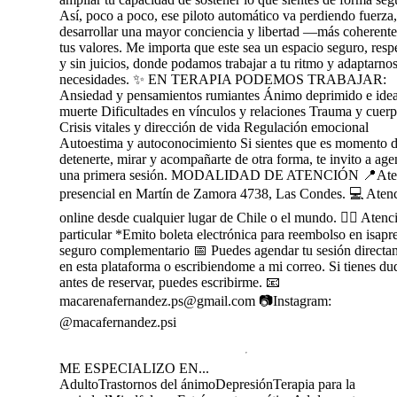
Así, poco a poco, ese piloto automático va perdiendo fuerza,
desarrollar una mayor conciencia y libertad —más coherent
tus valores. Me importa que este sea un espacio seguro, resp
y sin juicios, donde podamos trabajar a tu ritmo y adaptarnos
necesidades. ✨ EN TERAPIA PODEMOS TRABAJAR:
Ansiedad y pensamientos rumiantes Ánimo deprimido e idea
muerte Dificultades en vínculos y relaciones Trauma y cuer
Crisis vitales y dirección de vida Regulación emocional
Autoestima y autoconocimiento Si sientes que es momento 
detenerte, mirar y acompañarte de otra forma, te invito a ag
una primera sesión. MODALIDAD DE ATENCIÓN 📍Ate
presencial en Martín de Zamora 4738, Las Condes. 💻 Aten
online desde cualquier lugar de Chile o el mundo. 👩‍⚕️ Atenc
particular *Emito boleta electrónica para reembolso en isapr
seguro complementario 📅 Puedes agendar tu sesión directa
en esta plataforma o escribiendome a mi correo. Si tienes du
antes de reservar, puedes escribirme. 📧
macarenafernandez.ps@gmail.com 📷Instagram:
@macafernandez.psi
ME ESPECIALIZO EN...
Adulto
Trastornos del ánimo
Depresión
Terapia para la