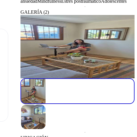
ansiedad
Mindfulness
Estrés postraumático
Adolescentes
GALERÍA
(
2
)