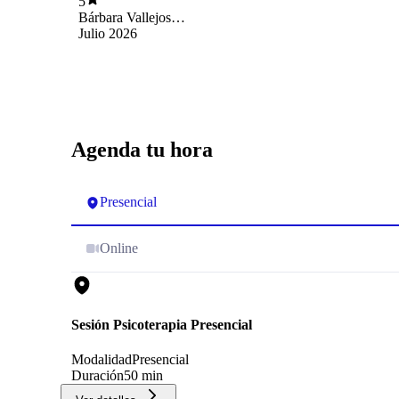
5
Bárbara Vallejos
Lara
Julio 2026
Agenda tu hora
Presencial
Online
Sesión Psicoterapia Presencial
Modalidad
Presencial
Duración
50 min