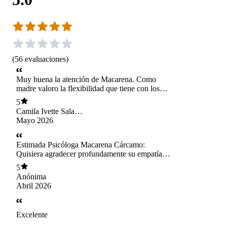
(
56
evaluaciones
)
Muy buena la atención de Macarena. Como
madre valoro la flexibilidad que tiene con los
horarios y su empatía.
5
Camila Ivette Salas
Gómez
Mayo 2026
Estimada Psicóloga Macarena Cárcamo:
Quisiera agradecer profundamente su empatía,
amabilidad y dedicación durante todo este
5
proceso. Su forma de acompañar, guiar y
Anónima
entregar herramientas me ha permitido
Abril 2026
conocerme mejor y avanzar paso a paso.
Destaco especialmente su escucha activa, su
gran profesionalismo, su gran calidad humana y
Excelente
empatía, quisiera que decir que en todo este
tiempo me he sentido realmente acompañada,