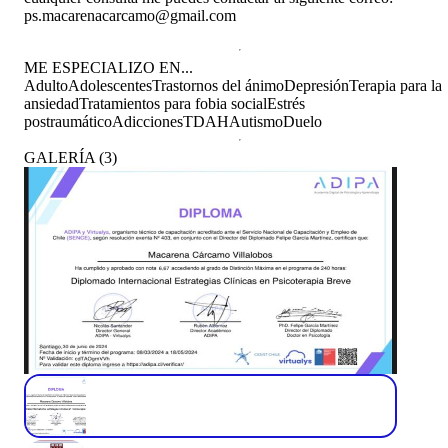
ps.macarenacarcamo@gmail.com
ME ESPECIALIZO EN...
Adulto
Adolescentes
Trastornos del ánimo
Depresión
Terapia para la
ansiedad
Tratamientos para fobia social
Estrés
postraumático
Adicciones
TDAH
Autismo
Duelo
GALERÍA
(
3
)