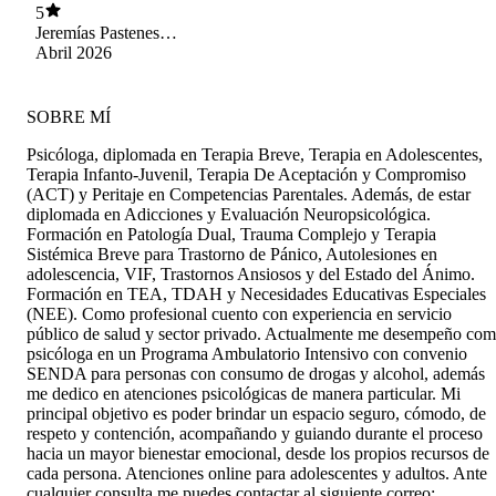
5
comprendida y validada. Mis emociones nunca
Jeremías Pastenes
han sido minimizadas; al contrario, han sido
Morales
Abril 2026
acogidas con respeto y contención. También
valoro mucho cómo ha reconocido y felicitado
mis pequeños avances y desafíos, lo que ha sido
SOBRE MÍ
muy significativo para mi proceso. Cada sesión,
al preguntarme por mi opinión final, me ha
Psicóloga, diplomada en Terapia Breve, Terapia en Adolescentes,
hecho sentir parte activa de mi propio camino.
Terapia Infanto-Juvenil, Terapia De Aceptación y Compromiso
Gracias por su compromiso y calidad humana.
(ACT) y Peritaje en Competencias Parentales. Además, de estar
Ha sido un apoyo muy importante para mí. Con
diplomada en Adicciones y Evaluación Neuropsicológica.
gratitud. RMVB
Formación en Patología Dual, Trauma Complejo y Terapia
Sistémica Breve para Trastorno de Pánico, Autolesiones en
adolescencia, VIF, Trastornos Ansiosos y del Estado del Ánimo.
Formación en TEA, TDAH y Necesidades Educativas Especiales
(NEE). Como profesional cuento con experiencia en servicio
público de salud y sector privado. Actualmente me desempeño co
psicóloga en un Programa Ambulatorio Intensivo con convenio
SENDA para personas con consumo de drogas y alcohol, además
me dedico en atenciones psicológicas de manera particular. Mi
principal objetivo es poder brindar un espacio seguro, cómodo, de
respeto y contención, acompañando y guiando durante el proceso
hacia un mayor bienestar emocional, desde los propios recursos de
cada persona. Atenciones online para adolescentes y adultos. Ante
cualquier consulta me puedes contactar al siguiente correo: