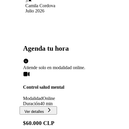
5
argumentos, lo cual es muy importante en la
Camila Cordova
evolución de tu tratamiento.
Julio 2026
Agenda tu hora
Atiende solo en
modalidad
online
.
Control salud mental
Modalidad
Online
Duración
40 min
Ver detalles
$60.000 CLP