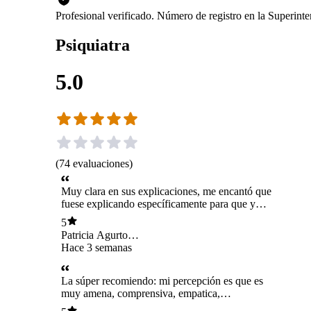
Profesional verificado. Número de registro en la Superin
Psiquiatra
5.0
(
74
evaluaciones
)
Muy clara en sus explicaciones, me encantó que
fuese explicando específicamente para que y
que iba a modificar en mi esquema de
5
medicamentos. Recomendadisima
Patricia Agurto
Espinoza
Hace 3 semanas
La súper recomiendo: mi percepción es que es
muy amena, comprensiva, empatica,
profesional, te transmite calma, y te da