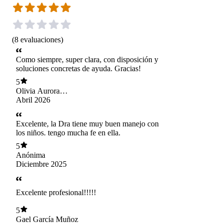
(
8
evaluaciones
)
Como siempre, super clara, con disposición y
soluciones concretas de ayuda. Gracias!
5
Olivia Aurora
Valenzuela Olguín
Abril 2026
Excelente, la Dra tiene muy buen manejo con
los niños. tengo mucha fe en ella.
5
Anónima
Diciembre 2025
Excelente profesional!!!!!
5
Gael García Muñoz