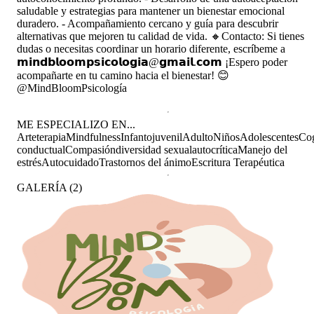
saludable y estrategias para mantener un bienestar emocional
duradero. - Acompañamiento cercano y guía para descubrir
alternativas que mejoren tu calidad de vida. 🔸Contacto: Si tienes
dudas o necesitas coordinar un horario diferente, escríbeme a
𝗺𝗶𝗻𝗱𝗯𝗹𝗼𝗼𝗺𝗽𝘀𝗶𝗰𝗼𝗹𝗼𝗴𝗶𝗮@𝗴𝗺𝗮𝗶𝗹.𝗰𝗼𝗺 ¡Espero poder
acompañarte en tu camino hacia el bienestar! 😊
@MindBloomPsicología
ME ESPECIALIZO EN...
Arteterapia
Mindfulness
Infantojuvenil
Adulto
Niños
Adolescentes
Cog
conductual
Compasión
diversidad sexual
autocrítica
Manejo del
estrés
Autocuidado
Trastornos del ánimo
Escritura Terapéutica
GALERÍA
(
2
)