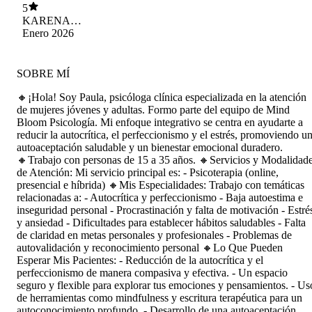
que tenía un espacio seguro donde podía hablar
5
con confianza y sin sentirme juzgada, me
KARENA
gustaba mucho que incluso respetara mis
ANABEL
Enero 2026
silencios, porque eso me hacía sentir escuchada
MANRIQUEZ
de verdad. La forma en que me ayudó a
JARA
observar mis emociones y entender mis patrones
SOBRE MÍ
fue muy bueno para mi crecimiento. Aprecio
muchísimo la dedicación, la paciencia y la forma
🔸¡Hola! Soy Paula, psicóloga clínica especializada en la atención
cercana que recibí en cada sesión, termino este
de mujeres jóvenes y adultas. Formo parte del equipo de Mind
proceso sintiéndome más consciente y segura de
Bloom Psicología. Mi enfoque integrativo se centra en ayudarte a
mí misma, gracias al trabajo compartido tuvo un
reducir la autocrítica, el perfeccionismo y el estrés, promoviendo u
impacto bastante positivo en mi vida, y estoy
autoaceptación saludable y un bienestar emocional duradero.
realmente agradecida por todo lo trabajado
🔸Trabajo con personas de 15 a 35 años. 🔸Servicios y Modalidad
juntas.
de Atención: Mi servicio principal es: - Psicoterapia (online,
presencial e híbrida) 🔸Mis Especialidades: Trabajo con temáticas
relacionadas a: - Autocrítica y perfeccionismo - Baja autoestima e
inseguridad personal - Procrastinación y falta de motivación - Estré
y ansiedad - Dificultades para establecer hábitos saludables - Falta
de claridad en metas personales y profesionales - Problemas de
autovalidación y reconocimiento personal 🔸Lo Que Pueden
Esperar Mis Pacientes: - Reducción de la autocrítica y el
perfeccionismo de manera compasiva y efectiva. - Un espacio
seguro y flexible para explorar tus emociones y pensamientos. - Us
de herramientas como mindfulness y escritura terapéutica para un
autoconocimiento profundo. - Desarrollo de una autoaceptación