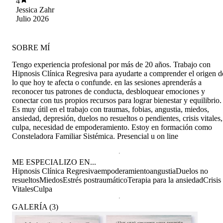
4
Jessica Zahr
Julio 2026
SOBRE MÍ
Tengo experiencia profesional por más de 20 años. Trabajo con
Hipnosis Clínica Regresiva para ayudarte a comprender el origen d
lo que hoy te afecta o confunde. en las sesiones aprenderás a
reconocer tus patrones de conducta, desbloquear emociones y
conectar con tus propios recursos para lograr bienestar y equilibrio.
Es muy útil en el trabajo con traumas, fobias, angustia, miedos,
ansiedad, depresión, duelos no resueltos o pendientes, crisis vitales,
culpa, necesidad de empoderamiento. Estoy en formación como
Consteladora Familiar Sistémica. Presencial u on line
ME ESPECIALIZO EN...
Hipnosis Clínica Regresiva
empoderamiento
angustia
Duelos no
resueltos
Miedos
Estrés postraumático
Terapia para la ansiedad
Crisis
Vitales
Culpa
GALERÍA
(
3
)