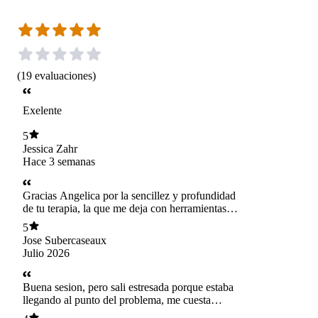
(
19
evaluaciones
)
Exelente
5
Jessica Zahr
Hace 3 semanas
Gracias Angelica por la sencillez y profundidad
de tu terapia, la que me deja con herramientas
para continuar mi caminar en consecuencia
5
conmigo mismo, muy agradecido.😃👍👏🏻
Jose Subercaseaux
Julio 2026
👏🏻
Buena sesion, pero sali estresada porque estaba
llegando al punto del problema, me cuesta
enfrentarme a el pero sigo sin identificarllo