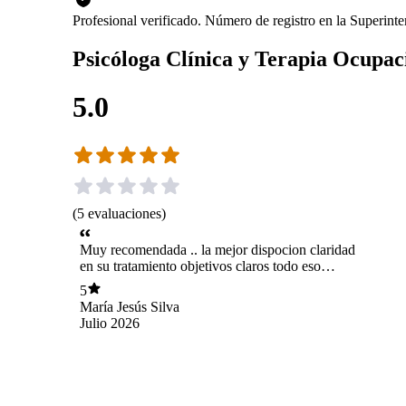
Profesional verificado. Número de registro en la Superint
Psicóloga Clínica y Terapia Ocupac
5.0
(
5
evaluaciones
)
Muy recomendada .. la mejor dispocion claridad
en su tratamiento objetivos claros todo eso
teñido por una empatía única!
5
María Jesús Silva
Julio 2026