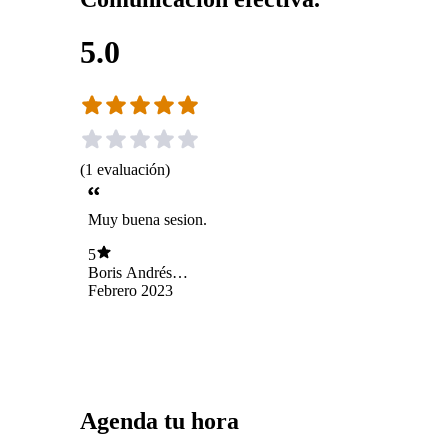
5.0
(
1
evaluación
)
Muy buena sesion.
5
Boris Andrés
Contreras Perez
Febrero 2023
Agenda tu hora