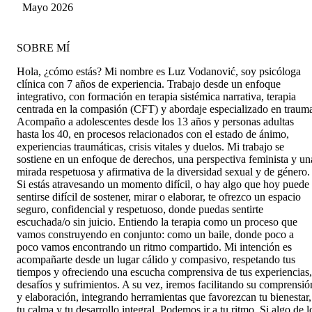
Sánchez Campos
Mayo 2026
SOBRE MÍ
Hola, ¿cómo estás? Mi nombre es Luz Vodanović, soy psicóloga
clínica con 7 años de experiencia. Trabajo desde un enfoque
integrativo, con formación en terapia sistémica narrativa, terapia
centrada en la compasión (CFT) y abordaje especializado en traum
Acompaño a adolescentes desde los 13 años y personas adultas
hasta los 40, en procesos relacionados con el estado de ánimo,
experiencias traumáticas, crisis vitales y duelos. Mi trabajo se
sostiene en un enfoque de derechos, una perspectiva feminista y un
mirada respetuosa y afirmativa de la diversidad sexual y de género.
Si estás atravesando un momento difícil, o hay algo que hoy puede
sentirse difícil de sostener, mirar o elaborar, te ofrezco un espacio
seguro, confidencial y respetuoso, donde puedas sentirte
escuchada/o sin juicio. Entiendo la terapia como un proceso que
vamos construyendo en conjunto: como un baile, donde poco a
poco vamos encontrando un ritmo compartido. Mi intención es
acompañarte desde un lugar cálido y compasivo, respetando tus
tiempos y ofreciendo una escucha comprensiva de tus experiencias,
desafíos y sufrimientos. A su vez, iremos facilitando su comprensió
y elaboración, integrando herramientas que favorezcan tu bienestar,
tu calma y tu desarrollo integral. Podemos ir a tu ritmo. Si algo de l