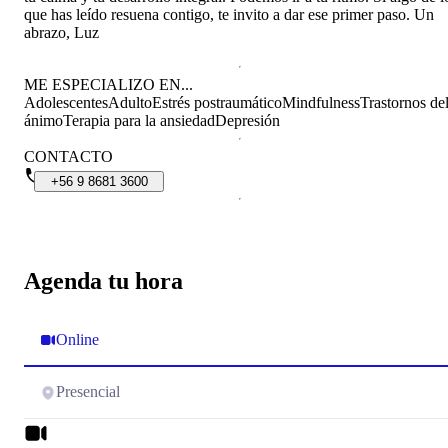
que has leído resuena contigo, te invito a dar ese primer paso. Un
abrazo, Luz
ME ESPECIALIZO EN...
Adolescentes
Adulto
Estrés postraumático
Mindfulness
Trastornos de
ánimo
Terapia para la ansiedad
Depresión
CONTACTO
+56
9
8681
3600
Agenda tu hora
Online
Presencial