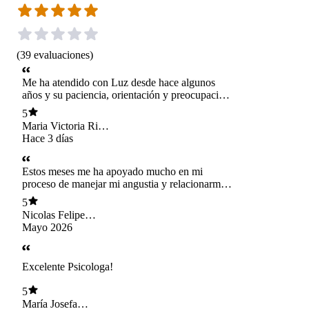
(
39
evaluaciones
)
Me ha atendido con Luz desde hace algunos
años y su paciencia, orientación y preocupación
me han ayudado enormemente a reconocer mi
5
forma de relacionarme conmigo misma y
Maria Victoria Rivas
entorno. Durante el tratamiento la terapeuta se
Kanelos
Hace 3 días
ha mantenido presente en todo momento,
haciendome sentir acompañada en aquellos
momentos de mayor inestabilidad y
Estos meses me ha apoyado mucho en mi
ayudándome para construir redes de apoyo. Hoy
proceso de manejar mi angustia y relacionarme
en día me he mantenido estable, tranquila y
de mejor forma con mis seres queridos
5
agradecida de la atención de Luz pues, gracias a
Nicolas Felipe
las herramientas que hemos trabajado a lo largo
Villaseca Merin
Mayo 2026
de las sesiones, he podido construir una relación
más sana con mi persona.
Excelente Psicologa!
5
María Josefa