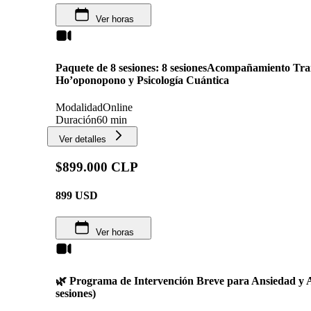
Ver horas
Paquete de 8 sesiones: 8 sesionesAcompañamiento Tr
Ho’oponopono y Psicología Cuántica
Modalidad
Online
Duración
60 min
Ver detalles
$899.000 CLP
899
USD
Ver horas
🌿 Programa de Intervención Breve para Ansiedad y A
sesiones)