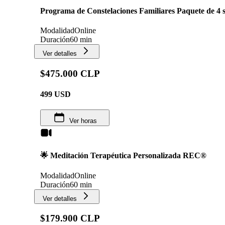
Programa de Constelaciones Familiares Paquete de 4 s
Modalidad
Online
Duración
60 min
Ver detalles
$475.000 CLP
499
USD
Ver horas
🌟 Meditación Terapéutica Personalizada REC®
Modalidad
Online
Duración
60 min
Ver detalles
$179.900 CLP