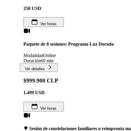
250
USD
Ver horas
Paquete de 8 sesiones: Programa Luz Dorada
Modalidad
Online
Duración
60 min
Ver detalles
$999.900 CLP
1.499
USD
Ver horas
🌳 Sesión de constelaciones familiares o reimpronta ma