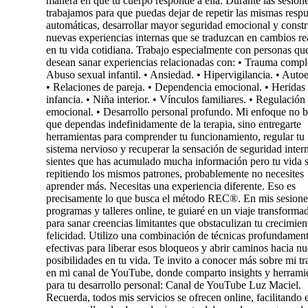
manera en que tu cuerpo responde a ella. Durante las sesion
trabajamos para que puedas dejar de repetir las mismas respu
automáticas, desarrollar mayor seguridad emocional y constr
nuevas experiencias internas que se traduzcan en cambios re
en tu vida cotidiana. Trabajo especialmente con personas qu
desean sanar experiencias relacionadas con: • Trauma comple
Abuso sexual infantil. • Ansiedad. • Hipervigilancia. • Auto
• Relaciones de pareja. • Dependencia emocional. • Heridas
infancia. • Niña interior. • Vínculos familiares. • Regulación
emocional. • Desarrollo personal profundo. Mi enfoque no 
que dependas indefinidamente de la terapia, sino entregarte
herramientas para comprender tu funcionamiento, regular tu
sistema nervioso y recuperar la sensación de seguridad intern
sientes que has acumulado mucha información pero tu vida 
repitiendo los mismos patrones, probablemente no necesites
aprender más. Necesitas una experiencia diferente. Eso es
precisamente lo que busca el método REC®. En mis sesione
programas y talleres online, te guiaré en un viaje transforma
para sanar creencias limitantes que obstaculizan tu crecimien
felicidad. Utilizo una combinación de técnicas profundamen
efectivas para liberar esos bloqueos y abrir caminos hacia n
posibilidades en tu vida. Te invito a conocer más sobre mi tr
en mi canal de YouTube, donde comparto insights y herrami
para tu desarrollo personal: Canal de YouTube Luz Maciel.
Recuerda, todos mis servicios se ofrecen online, facilitando e