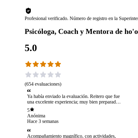
Profesional verificado. Número de registro en la Superin
Psicóloga, Coach y Mentora de ho'o
5.0
(
654
evaluaciones
)
Ya había enviado la evaluación. Reitero que fue
una excelente experiencia; muy bien preparada
con anticipación al encuentro, y muy
5
profesional. ¡Mil Gracias!
Anónima
Hace 3 semanas
Acompañamiento magnífico, con actividades,