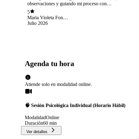
observaciones y guiando mi proceso con
maestría. GRACIAS LUZ
5
Maria Violeta Fons
Moreno
Julio 2026
Agenda tu hora
Atiende solo en
modalidad
online
.
🧠 Sesión Psicológica Individual (Horario Hábil)
Modalidad
Online
Duración
60 min
Ver detalles