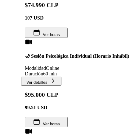
$74.990 CLP
107
USD
Ver horas
🌙 Sesión Psicológica Individual (Horario Inhábil)
Modalidad
Online
Duración
60 min
Ver detalles
$95.000 CLP
99.51
USD
Ver horas