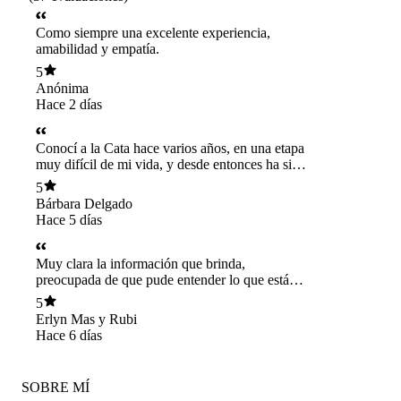
Como siempre una excelente experiencia,
amabilidad y empatía.
5
Anónima
Hace 2 días
Conocí a la Cata hace varios años, en una etapa
muy difícil de mi vida, y desde entonces ha sido
un apoyo fundamental en mi proceso. Estuvo
5
presente en momentos de mucho dolor e
Bárbara Delgado
incertidumbre, siempre con una paciencia, una
Hace 5 días
calidez y una calidad humana que agradezco
profundamente. Nunca me hizo sentir juzgada,
incluso cuando necesitaba volver una y otra vez
Muy clara la información que brinda,
sobre los mismos temas. Al contrario, supo
preocupada de que pude entender lo que está
escuchar, contener y, poco a poco, entregarme
pasando en este momento y cómo abordarlo
5
herramientas para comprenderme mejor,
Erlyn Mas y Rubi
fortalecerme y avanzar a mi propio ritmo. Hoy
Hace 6 días
puedo mirar hacia atrás y reconocer cuánto he
crecido. Me siento mucho más fuerte, con otra
perspectiva y con recursos que antes no tenía.
SOBRE MÍ
Gran parte de ese crecimiento ha sido gracias al