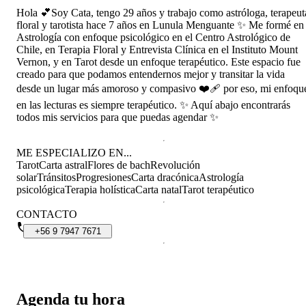
trabajo que hicimos juntas y al espacio seguro
Hola 💕Soy Cata, tengo 29 años y trabajo como astróloga, terapeut
que siempre encontré en ella. La recomiendo de
floral y tarotista hace 7 años en Lunula Menguante ✨ Me formé en
todo corazón a quien busque una terapeuta
Astrología con enfoque psicológico en el Centro Astrológico de
comprometida, empática y realmente presente en
Chile, en Terapia Floral y Entrevista Clínica en el Instituto Mount
el proceso de sus pacientes. Estoy
Vernon, y en Tarot desde un enfoque terapéutico. Este espacio fue
profundamente agradecida por todo lo que
creado para que podamos entendernos mejor y transitar la vida
construimos durante estos años y por el impacto
desde un lugar más amoroso y compasivo ❤️‍🩹 por eso, mi enfoqu
que su acompañamiento ha tenido en mi vida,
sabiendo que, si alguna vez vuelvo a necesitar
en las lecturas es siempre terapéutico. ✨ Aquí abajo encontrarás
ese espacio, no dudaría en volver a elegirla.
todos mis servicios para que puedas agendar ✨
ME ESPECIALIZO EN...
Tarot
Carta astral
Flores de bach
Revolución
solar
Tránsitos
Progresiones
Carta dracónica
Astrología
psicológica
Terapia holística
Carta natal
Tarot terapéutico
CONTACTO
+56
9
7947
7671
Agenda tu hora