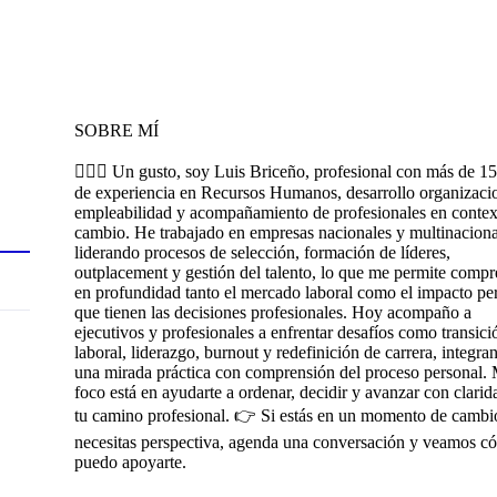
SOBRE MÍ
🙋🏻‍♂️ Un gusto, soy Luis Briceño, profesional con más de 1
de experiencia en Recursos Humanos, desarrollo organizacio
empleabilidad y acompañamiento de profesionales en contex
cambio. He trabajado en empresas nacionales y multinaciona
liderando procesos de selección, formación de líderes,
outplacement y gestión del talento, lo que me permite comp
en profundidad tanto el mercado laboral como el impacto pe
que tienen las decisiones profesionales. Hoy acompaño a
ejecutivos y profesionales a enfrentar desafíos como transici
laboral, liderazgo, burnout y redefinición de carrera, integra
una mirada práctica con comprensión del proceso personal. 
foco está en ayudarte a ordenar, decidir y avanzar con clarid
tu camino profesional. 👉 Si estás en un momento de cambi
necesitas perspectiva, agenda una conversación y veamos c
puedo apoyarte.