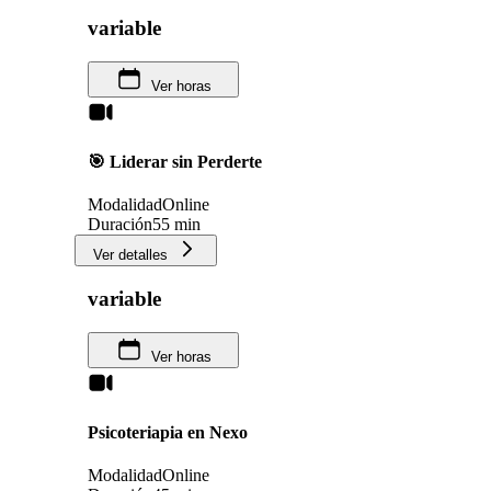
variable
Ver horas
🎯 Liderar sin Perderte
Modalidad
Online
Duración
55 min
Ver detalles
variable
Ver horas
Psicoteriapia en Nexo
Modalidad
Online