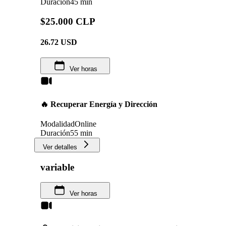
Duración
45 min
$25.000 CLP
26.72
USD
Ver horas
🔥 Recuperar Energía y Dirección
Modalidad
Online
Duración
55 min
Ver detalles
variable
Ver horas