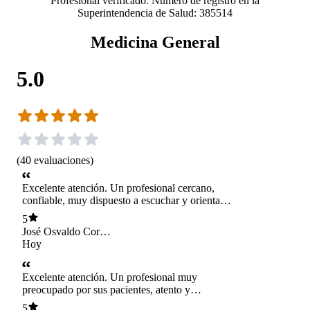
Profesional verificado. Número de registro en la
Superintendencia de Salud: 385514
Medicina General
5.0
(
40
evaluaciones
)
Excelente atención. Un profesional cercano,
confiable, muy dispuesto a escuchar y orientar
con mucha dedicación. Sin duda, totalmente
5
recomendable
José Osvaldo Correa
Henríquez
Hoy
Excelente atención. Un profesional muy
preocupado por sus pacientes, atento y
dedicado. Totalmente recomendado.
5