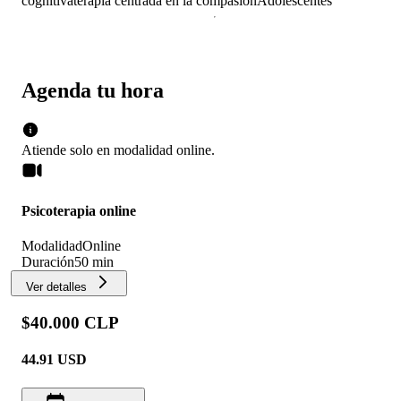
cognitiva
terapia centrada en la compasión
Adolescentes
Agenda tu hora
Atiende solo en
modalidad
online
.
Psicoterapia online
Modalidad
Online
Duración
50 min
Ver detalles
$40.000 CLP
44.91
USD