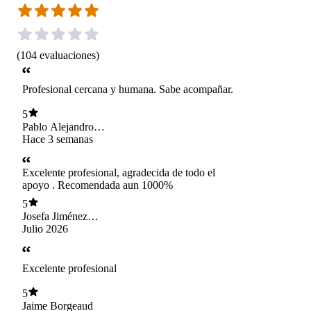
(
104
evaluaciones
)
Profesional cercana y humana. Sabe acompañar.
5
Pablo Alejandro
Zúñiga Oñate
Hace 3 semanas
Excelente profesional, agradecida de todo el
apoyo . Recomendada aun 1000%
5
Josefa Jiménez
Rodríguez
Julio 2026
Excelente profesional
5
Jaime Borgeaud