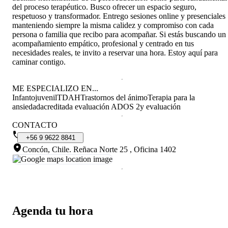
del proceso terapéutico. Busco ofrecer un espacio seguro,
respetuoso y transformador. Entrego sesiones online y presenciales
manteniendo siempre la misma calidez y compromiso con cada
persona o familia que recibo para acompañar. Si estás buscando un
acompañamiento empático, profesional y centrado en tus
necesidades reales, te invito a reservar una hora. Estoy aquí para
caminar contigo.
ME ESPECIALIZO EN...
Infantojuvenil
TDAH
Trastornos del ánimo
Terapia para la
ansiedad
acreditada evaluación ADOS 2
y evaluación
CONTACTO
+56
9
9622
8841
Concón, Chile
.
Reñaca Norte 25 , Oficina 1402
Agenda tu hora