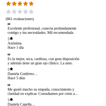
(
861
evaluaciones
)
Excelente profesional, conecta profundamente
contigo y tus necesidades. Mil recomendada
5
Anónima
Hace 1 día
Es la mejor, seca, cariñosa, con gran disposición
y además tiene un gran ojo clínico. La amo.
5
Daniela Gutiérrez
Velasquez
Hace 5 días
Me gustó mucho su empatía, conocimiento y
claridad en explicar. Consultamos por crisis ante
la llegada de un hermano menor, y sabe
5
muchísimo. Nos educó con respecto a lo
Daniela Capella