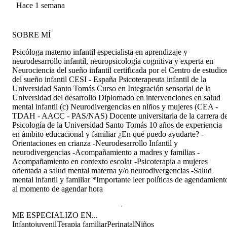
esperable, a las etapas que iban ocurriendo y nos
Sepúlveda
Hace 1 semana
dió tips. Se nota que es un tema que maneja
excelente.
SOBRE MÍ
Psicóloga materno infantil especialista en aprendizaje y
neurodesarrollo infantil, neuropsicología cognitiva y experta en
Neurociencia del sueño infantil certificada por el Centro de estudio
del sueño infantil CESI - España Psicoterapeuta infantil de la
Universidad Santo Tomás Curso en Integración sensorial de la
Universidad del desarrollo Diplomado en intervenciones en salud
mental infantil (c) Neurodivergencias en niños y mujeres (CEA -
TDAH - AACC - PAS/NAS) Docente universitaria de la carrera d
Psicología de la Universidad Santo Tomás 10 años de experiencia
en ámbito educacional y familiar ¿En qué puedo ayudarte? -
Orientaciones en crianza -Neurodesarrollo Infantil y
neurodivergencias -Acompañamiento a madres y familias -
Acompañamiento en contexto escolar -Psicoterapia a mujeres
orientada a salud mental materna y/o neurodivergencias -Salud
mental infantil y familiar *Importante leer políticas de agendamient
al momento de agendar hora
ME ESPECIALIZO EN...
Infantojuvenil
Terapia familiar
Perinatal
Niños