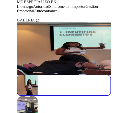
ME ESPECIALIZO EN...
Liderazgo
Autoridad
Síndrome del Impostor
Gestión
Emocional
Autoconfianza
GALERÍA
(
2
)