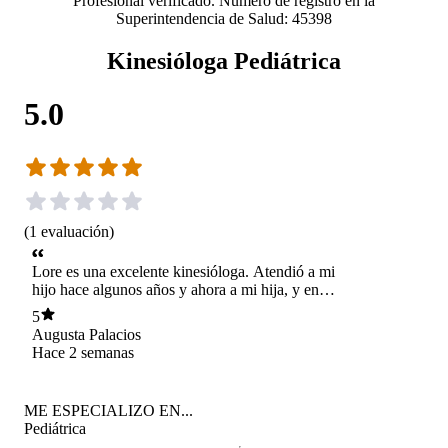
Profesional verificado. Número de registro en la
Superintendencia de Salud: 45398
Kinesióloga Pediátrica
5.0
(
1
evaluación
)
Lore es una excelente kinesióloga. Atendió a mi
hijo hace algunos años y ahora a mi hija, y en
ambos casos hemos visto muy buenos
5
resultados. Es muy amorosa, muy paciente y
Augusta Palacios
profesional. La recomiendo 100%!
Hace 2 semanas
ME ESPECIALIZO EN...
Pediátrica