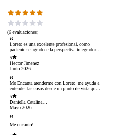
(
6
evaluaciones
)
Loreto es una excelente profesional, como
paciente se agradece la perspectiva integradora
que ofrece en cada sesión, asi como la paciencia
5
e inteligencia emocional con la que cuenta al
Hector Jimenez
navegar las emociones, sin llegar a ser insistente
Junio 2026
pero tampoco condescendiente. Agradecido por
las herramientas que me ha brindado durante el
tratamiento. ☯
Me Encanta atenderme con Loreto, me ayuda a
entender las cosas desde un punto de vista que
yo no he visto
5
Daniella Catalina
Alberti Navarro
Mayo 2026
Me encanto!