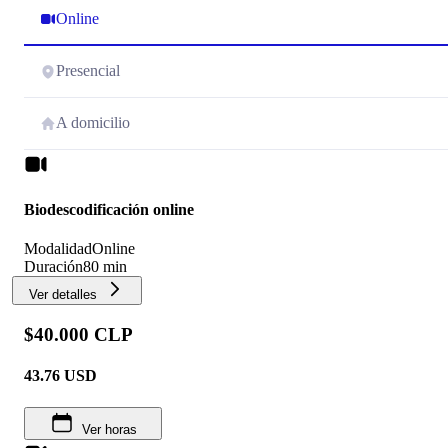
Online
Presencial
A domicilio
Biodescodificación online
Modalidad
Online
Duración
80 min
Ver detalles
$40.000 CLP
43.76
USD
Ver horas