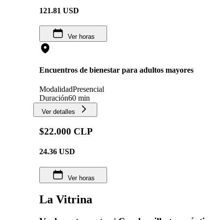
121.81
USD
Ver horas
Encuentros de bienestar para adultos mayores
Modalidad
Presencial
Duración
60 min
Ver detalles
$22.000 CLP
24.36
USD
Ver horas
La Vitrina