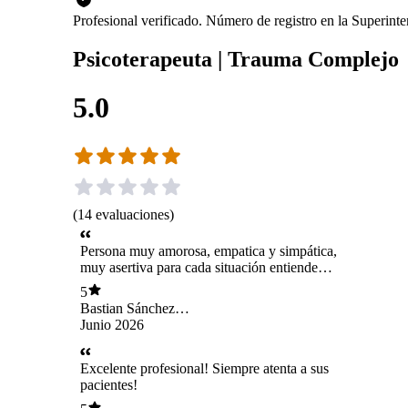
Profesional verificado. Número de registro en la Superin
Psicoterapeuta | Trauma Complejo
5.0
(
14
evaluaciones
)
Persona muy amorosa, empatica y simpática,
muy asertiva para cada situación entiende
perfecto lo que se le explica dando solución.
5
Muy agradecido con Lorena.
Bastian Sánchez
castillo
Junio 2026
Excelente profesional! Siempre atenta a sus
pacientes!