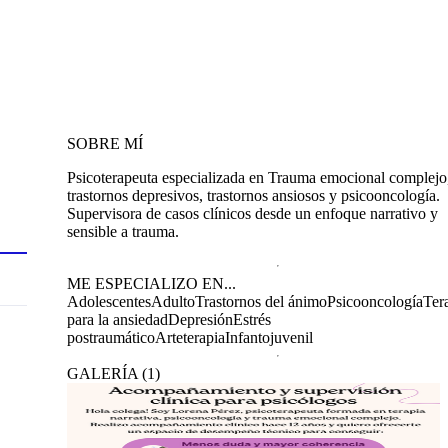
SOBRE MÍ
Psicoterapeuta especializada en Trauma emocional complejo
trastornos depresivos, trastornos ansiosos y psicooncología.
Supervisora de casos clínicos desde un enfoque narrativo y
sensible a trauma.
ME ESPECIALIZO EN...
Adolescentes
Adulto
Trastornos del ánimo
Psicooncología
Ter
para la ansiedad
Depresión
Estrés
postraumático
Arteterapia
Infantojuvenil
GALERÍA
(
1
)