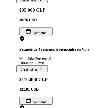
Ver detalles
$35.000 CLP
38.76
USD
Ver horas
Paquete de 4 sesiones: Presenciales en Viña
Modalidad
Presencial
Duración
60 min
Ver detalles
$110.000 CLP
121.81
USD
Ver horas