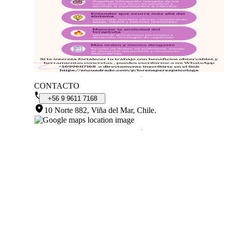
CONTACTO
+56
9
9611
7168
10 Norte 882, Viña del Mar, Chile
.